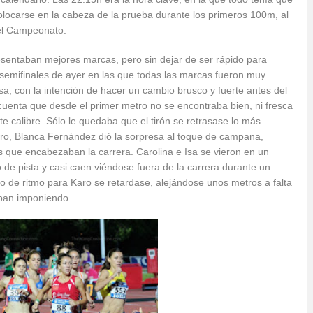
olocarse en la cabeza de la prueba durante los primeros 100m, al
 el Campeonato.
esentaban mejores marcas, pero sin dejar de ser rápido para
s semifinales de ayer en las que todas las marcas fueron muy
sa, con la intención de hacer un cambio brusco y fuerte antes del
cuenta que desde el primer metro no se encontraba bien, ni fresca
e calibre. Sólo le quedaba que el tirón se retrasase lo más
ero, Blanca Fernández dió la sorpresa al toque de campana,
s que encabezaban la carrera. Carolina e Isa se vieron en un
de pista y casi caen viéndose fuera de la carrera durante un
 de ritmo para Karo se retardase, alejándose unos metros a falta
aban imponiendo.