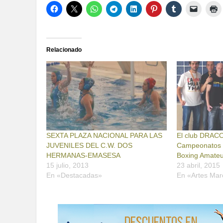
Relacionado
SEXTA PLAZA NACIONAL PARA LAS
El club DRACO
JUVENILES DEL C.W. DOS
Campeonatos 
HERMANAS-EMASESA
Boxing Amate
15 julio, 2013
23 abril, 2015
En «Destacadas»
En «Artes Mar