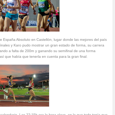
 España Absoluto en Castellón, lugar donde las mejores del país
finales y Karo pudo mostrar un gran estado de forma, su carrera
mbiando a falta de 200m y ganando su semifinal de una forma
así que había que tenerla en cuenta para la gran final.
l calendario. Las 22:15h era la hora clave, en la que todo tenía que