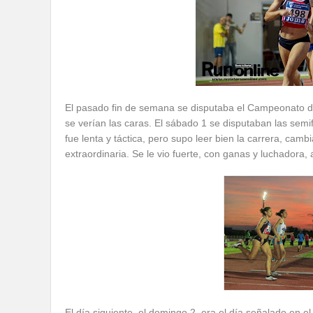
El pasado fin de semana se disputaba el Campeonato de
se verían las caras. El sábado 1 se disputaban las semi
fue lenta y táctica, pero supo leer bien la carrera, ca
extraordinaria. Se le vio fuerte, con ganas y luchadora, 
El día siguiente, el domingo 2, era el día señalado en e