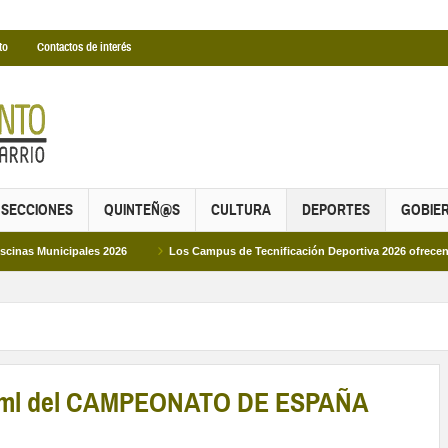
to
Contactos de interés
SECCIONES
QUINTEÑ@S
CULTURA
DEPORTES
GOBIE
ales 2026
Los Campus de Tecnificación Deportiva 2026 ofrecen cuatro propue
1500ml del CAMPEONATO DE ESPAÑA