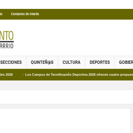
to
Contactos de interés
SECCIONES
QUINTEÑ@S
CULTURA
DEPORTES
GOBIE
Los Campus de Tecnificación Deportiva 2026 ofrecen cuatro propuestas para dis