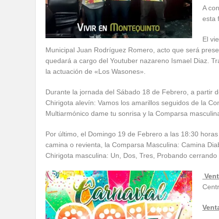
A con
esta 
El vi
Municipal Juan Rodríguez Romero, acto que será presen
quedará a cargo del Youtuber nazareno Ismael Diaz. T
la actuación de «Los Wasones».
Durante la jornada del Sábado 18 de Febrero, a partir 
Chirigota alevín: Vamos los amarillos seguidos de la Co
Multiarmónico dame tu sonrisa y la Comparsa masculina:
Por último, el Domingo 19 de Febrero a las 18:30 horas s
camina o revienta, la Comparsa Masculina: Camina Diabl
Chirigota masculina: Un, Dos, Tres, Probando cerrando 
Vent
Centr
Vent