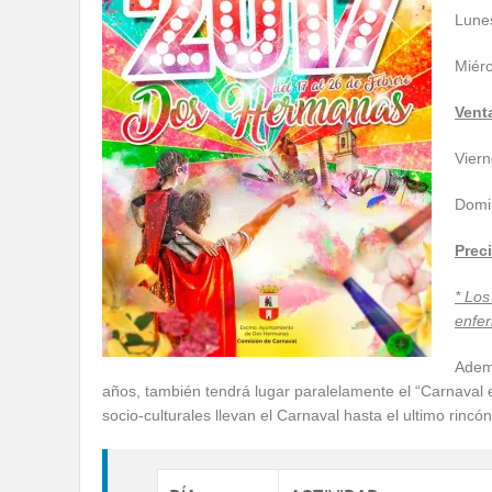
Lunes
Miérc
Venta
Viern
Domi
Prec
* Los
enfe
Ademá
años, también tendrá lugar paralelamente el “Carnaval e
socio-culturales llevan el Carnaval hasta el ultimo rincó