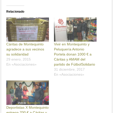
Relacionado
Cáritas de Montequinto
Vivir en Montequinto y
agradece a sus vecinos
Peluquería Antonio
su solidaridad
Portela donan 1000 € a
29 enero, 2015
Cáritas y AMAM del
En «Asociaciones»
partido de FútbolSolidario
31 diciembre, 2017
En «Asociaciones»
Deportistas X Montequinto
entrega 700 € a Cáritas y