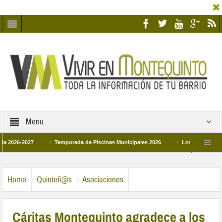
Menu
-2027
Temporada de Piscinas Municipales 2026
Los Campus de Tecnific
2026
La hermanadad Humildad y Pilar de Montequinto procesionará el día 28 de 
Home
Quinteñ@s
Asociaciones
Cáritas Montequinto agradece a los