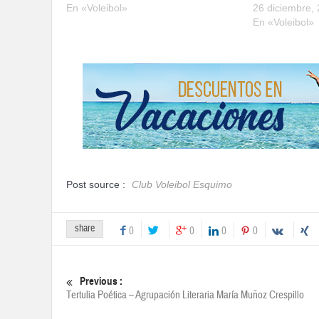
En «Voleibol»
26 diciembre,
En «Voleibol»
Post source :
Club Voleibol Esquimo
share
0
0
0
0
Previous :
Tertulia Poética – Agrupación Literaria María Muñoz Crespillo