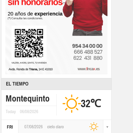
EL TIEMPO
Montequinto
32℃
Today
06/08/2026
07/08/2026
cielo claro
FRI