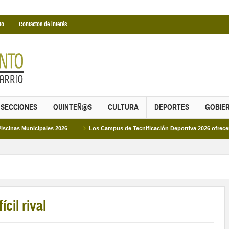
to
Contactos de interés
SECCIONES
QUINTEÑ@S
CULTURA
DEPORTES
GOBIE
ipales 2026
Los Campus de Tecnificación Deportiva 2026 ofrecen cuatro propu
cil rival