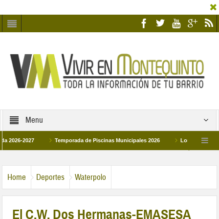
Menu
2027
Temporada de Piscinas Municipales 2026
Los Campus de Tecnifica
026
La hermanadad Humildad y Pilar de Montequinto procesionará el día 28 de m
Home
Deportes
Waterpolo
El C.W. Dos Hermanas-EMASESA