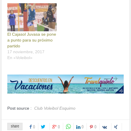
El Cajasol Juvasa se pone
a punto para su próximo
partido
17 noviembre, 2017
En «Voleibol»
Post source :
Club Voleibol Esquimo
share
0
0
0
0