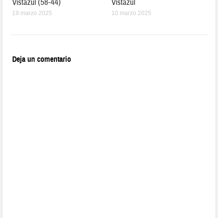
Vistazul (58-44)
Vistazul
19 marzo 2025
10 marzo 2025
Deja un comentario