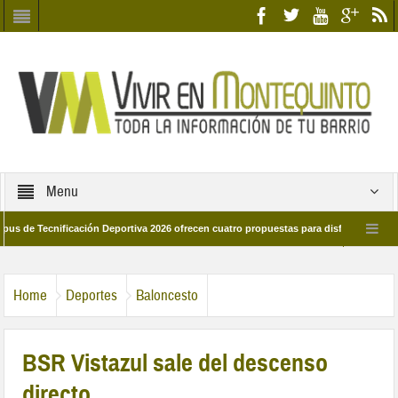
Menu
ecnificación Deportiva 2026 ofrecen cuatro propuestas para disfrutar del deporte 
a 28 de marzo por las calles del barrio
Candidatos/as entidad Quinteña 2026
Home
Deportes
Baloncesto
BSR Vistazul sale del descenso
directo