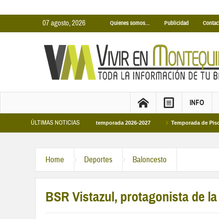
07 agosto, 2026
Quienes somos…
Publicidad
Contac
INFO
ÚLTIMAS NOTICIAS
as Cubiertas Municipales temporada 2026-2027
Temporada de Piscinas Municip
a Felipe VI en la primera visita oficial del monarca al Ayuntamiento
Home
Deportes
Baloncesto
BSR Vistazul, protagonista de l