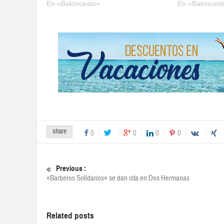
En «Baloncesto»
En «Baloncest
share
0
0
0
0
Previous :
«Barberos Solidarios» se dan cita en Dos Hermanas
Related posts