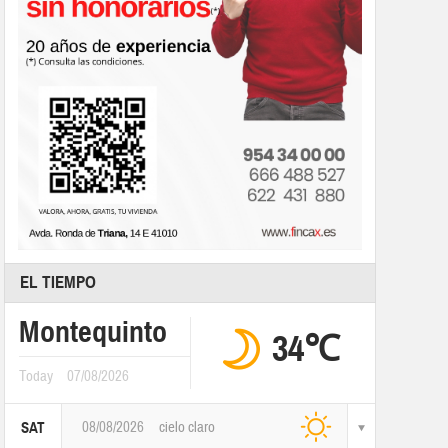
EL TIEMPO
Montequinto
34℃
Today
07/08/2026
08/08/2026
cielo claro
SAT