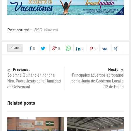
Post source :
BSR Vistazul
share
0
0
0
0
Previous :
Next :
Solemne Quinario en honor a
Principales acuerdos aprobados
Ntro. Padre Jesús de la Humildad
por la Junta de Gobierno Local a
en Getsemaní
12 de Enero
Related posts