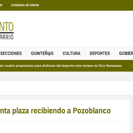
to
Contactos de interés
SECCIONES
QUINTEÑ@S
CULTURA
DEPORTES
GOBIE
 propuestas para disfrutar del deporte este verano en Dos Hermanas
Más de d
nta plaza recibiendo a Pozoblanco