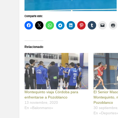
Comparte esto:
Relacionado
Montequinto viaja Córdoba para
El Senior Mas
enfrentarse a Pozoblanco
Montequinto, m
13 noviembre, 2020
Pozoblanco
En «Balonmano»
30 septiembre
En «Deportes