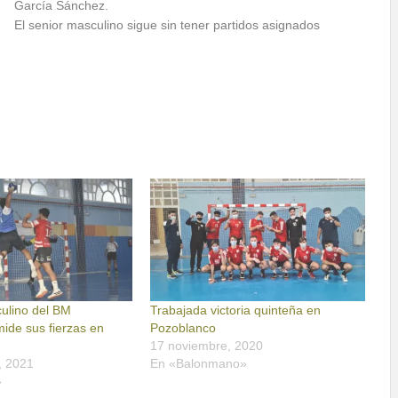
García Sánchez.
El senior masculino sigue sin tener partidos asignados
culino del BM
Trabajada victoria quinteña en
ide sus fierzas en
Pozoblanco
17 noviembre, 2020
, 2021
En «Balonmano»
»