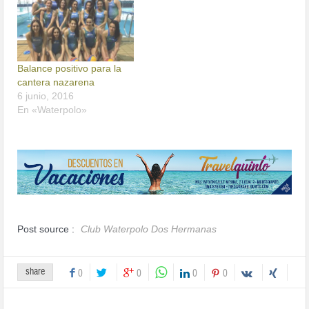
Balance positivo para la
cantera nazarena
6 junio, 2016
En «Waterpolo»
Post source :
Club Waterpolo Dos Hermanas
share
0
0
0
0