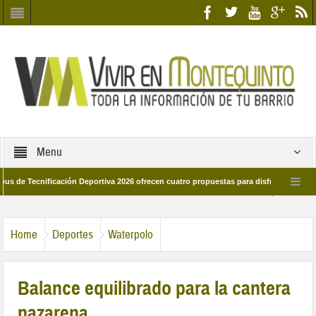
Menu
cnificación Deportiva 2026 ofrecen cuatro propuestas para disfrutar del deporte e
 28 de marzo por las calles del barrio
Candidatos/as entidad Quinteña 2026
Home
Deportes
Waterpolo
Balance equilibrado para la cantera
nazarena