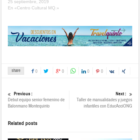
25 septiembre, 2019
En «Centro Cultural MQ.»
share
0
0
0
0
Previous :
Next :
Debut equipo senior femenino de
Taller de manualidades y juegos
Balonmano Montequinto
infantiles con EducAcciONG
Related posts