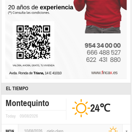
EL TIEMPO
Montequinto
24℃
Today
09/08/2026
10/08/2026
cielo claro
MON