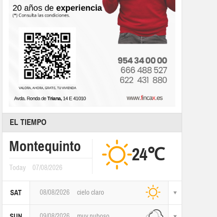
EL TIEMPO
Montequinto
24℃
Today
07/08/2026
08/08/2026
cielo claro
SAT
09/08/2026
muy nuboso
SUN