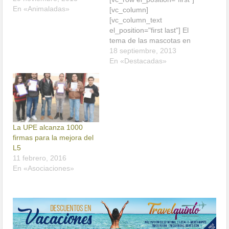
En «Animaladas»
[vc_column]
[vc_column_text
el_position="first last"] El
tema de las mascotas en
Montequinto siempre es
18 septiembre, 2013
complicado de tratar,
En «Destacadas»
entre otras cosas porque
siempre tenemos la
sensación de actuar entre
dos bandos, los amantes
de los animales y los que
no les gusta estos
La UPE alcanza 1000
"bichos". Por tanto para
firmas para la mejora del
evitar posibles conflictos…
L5
11 febrero, 2016
En «Asociaciones»