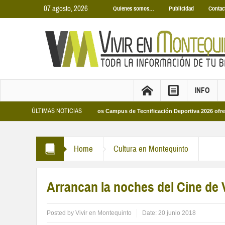
07 agosto, 2026
Quienes somos…
Publicidad
Contac
INFO
ÚLTIMAS NOTICIAS
Municipales 2026
Los Campus de Tecnificación Deportiva 2026 ofrecen cuatro 
Home
Cultura en Montequinto
Arrancan la noches del Cine de
Posted by
Vivir en Montequinto
Date:
20 junio 2018