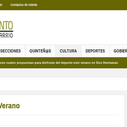
to
Contactos de interés
SECCIONES
QUINTEÑ@S
CULTURA
DEPORTES
GOBIE
propuestas para disfrutar del deporte este verano en Dos Hermanas
Más de do
 Verano