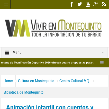
Menu
e Tecnificación Deportiva 2026 ofrecen cuatro propuestas para disfrutar del depor
 día 28 de marzo por las calles del barrio
Candidatos/as entidad Quinteña 2
Home
Cultura en Montequinto
Centro Cultural MQ.
Biblioteca de Montequinto
Animación infantil con cuentos y