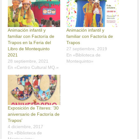
Animación infantil y
Animación infantil y
familiar con Factoría de
familiar con Factoría de
Trapos en la Feria del
Trapos
Libro de Montequinto
27 septiembre, 2019
2021
En «Biblioteca de
28 septiembre, 2021
Montequinto»
En «Centro Cultural MQ.»
Exposición de Títeres: ’30
aniversario de Factoría de
Trapos’
4 diciembre, 2017
En «Biblioteca de
Montequinto»