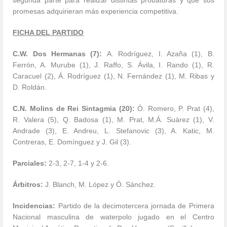
promesas adquirieran más experiencia competitiva.
FICHA DEL PARTIDO
C.W. Dos Hermanas (7):
A. Rodríguez, I. Azaña (1), B.
Ferrón, A. Murube (1), J. Raffo, S. Ávila, I. Rando (1), R.
Caracuel (2), Á. Rodríguez (1), N. Fernández (1), M. Ribas y
D. Roldán.
C.N. Molins de Rei Sintagmia (20):
Ó. Romero, P. Prat (4),
R. Valera (5), Q. Badosa (1), M. Prat, M.Á. Suárez (1), V.
Andrade (3), E. Andreu, L. Stefanovic (3), A. Katic, M.
Contreras, E. Domínguez y J. Gil (3).
Parciales:
2-3, 2-7, 1-4 y 2-6.
Árbitros:
J. Blanch, M. López y Ó. Sánchez.
Incidencias:
Partido de la decimotercera jornada de Primera
Nacional masculina de waterpolo jugado en el Centro