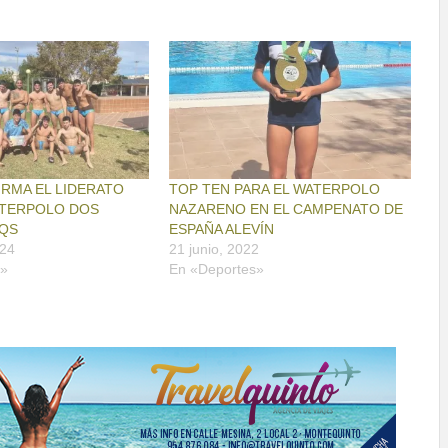
RMA EL LIDERATO
TOP TEN PARA EL WATERPOLO
ATERPOLO DOS
NAZARENO EN EL CAMPENATO DE
QS
ESPAÑA ALEVÍN
024
21 junio, 2022
o»
En «Deportes»