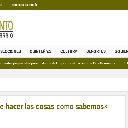
to
Contactos de interés
SECCIONES
QUINTEÑ@S
CULTURA
DEPORTES
GOBIE
puestas para disfrutar del deporte este verano en Dos Hermanas
Más de dos m
e hacer las cosas como sabemos»