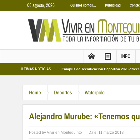
08 agosto, 2026
Quienes somos…
Publicidad
Contac
INFO
ÚLTIMAS NOTICIAS
icipales 2026
Los Campus de Tecnificación Deportiva 2026 ofrecen cuatro pro
Home
Deportes
Waterpolo
Alejandro Murube: «Tenemos qu
Posted by
Vivir en Montequinto
Date:
11 marzo 2018