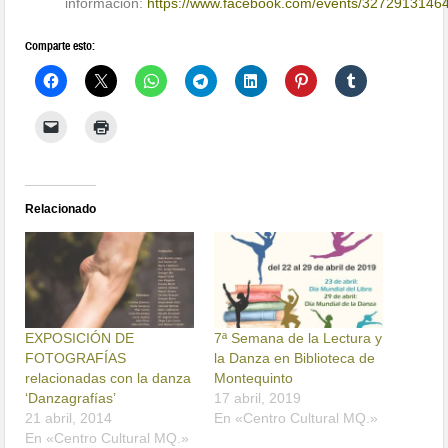
información:
https://www.facebook.com/events/3272913146
Comparte esto:
Relacionado
EXPOSICIÓN DE
7ª Semana de la Lectura y
FOTOGRAFÍAS
la Danza en Biblioteca de
relacionadas con la danza
Montequinto
‘Danzagrafías’
17 abril, 2019
21 abril, 2014
En «Centro Cultural MQ.»
En «Centro Cultural MQ.»