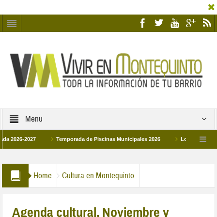
Menu
027
Temporada de Piscinas Municipales 2026
Los Campus de Tecnificac
6
La hermanadad Humildad y Pilar de Montequinto procesionará el día 28 de ma
Home
Cultura en Montequinto
Agenda cultural, Noviembre y