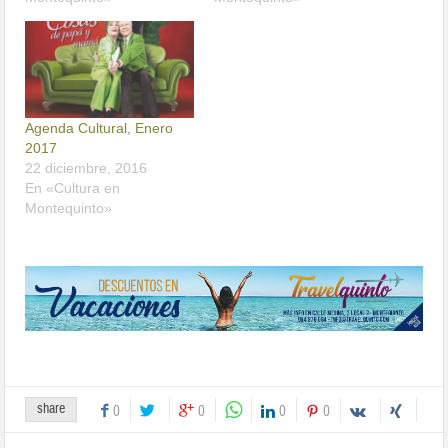
Agenda Cultural, Enero
2017
22 diciembre, 2016
En «Cultura en
Montequinto»
share
0
0
0
0