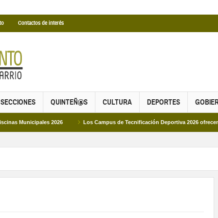
to
Contactos de interés
SECCIONES
QUINTEÑ@S
CULTURA
DEPORTES
GOBIE
pales 2026
Los Campus de Tecnificación Deportiva 2026 ofrecen cuatro propue