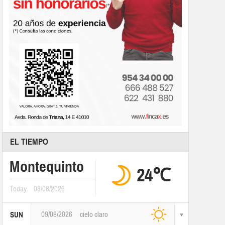
EL TIEMPO
Montequinto
24℃
Today
08/08/2026
09/08/2026
cielo claro
SUN