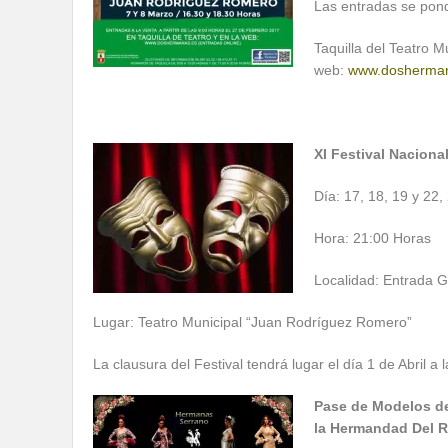
Las entradas se pond
Taquilla del Teatro M
web:
www.dosherma
XI Festival Naciona
Día: 17, 18, 19 y 22
Hora: 21:00 Horas
Localidad: Entrada G
Lugar: Teatro Municipal “Juan Rodríguez Romero”
La clausura del Festival tendrá lugar el día 1 de Abril a
Pase de Modelos de
la Hermandad Del 