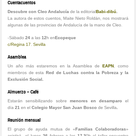
Cuentacuentos
Descubre con Cleo Andalucía
de la editorial
Babi-dibú
.
La autora de estos cuentos, Maite Nieto Roldán, nos mostrará
algunas de las provincias de Andalucía de la mano de Cleo.
-Sábado
24
a las
12
h en
Ecopeque
c/Regina 17. Sevilla
Asamblea
Un año más estaremos en la Asamblea de
EAPN
, como
miembros de esta
Red de Luchas contra la Pobreza y la
Exclusión Social.
Almuerzo – Café
Estarán sensibilizando
sobre
menores en desamparo
el
día
21
en el
Colegio Mayor San Juan Bosco
de Sevilla
.
Reunión mensual
El grupo de ayuda mutua de «
Familias Colaboradoras
»
asistirá el lunes
26
febrero a las
17.3
0h al taller-encuentro