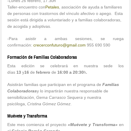
-Lunes 26 febrero, 17.30h
Taller-encuentro con
Petales
, asociación de ayuda a familiares
de personas con trastornos del vínculo afectivo o apego. Esta
sesión está dirigida a voluntariado y a familias colaboradoras,
de acogida y adoptivas.
-Para asistir a ambas sesiones, se ruega
confirmación:
crecerconfuturo@gmail.com
955 690 590
Formación de Familias Colaboradoras
Esta edición se celebrará en nuestra sede los
días
13
y
16
de
febrero
de
16:00 a 20:30
h
.
Asistirán familias que participan en el programa de
Familias
Colaboradoras
y lo impartirán nuestra responsable de
sensibilización,
Gema Carrasco Sequera
y nuestra
psicóloga,
Cristina Gómez Gómez
.
Muévete y Transforma
Este mes comienza el proyecto
«Muévete y Transforma»
en