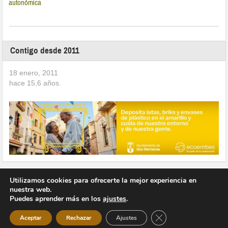
autonómica
Contigo desde 2011
18 enero, 2011
hace
15,6
años.
Utilizamos cookies para ofrecerte la mejor experiencia en
nuestra web.
Puedes aprender más en los
ajustes
.
Copyright © 2026 Vivir en Montequinto Periódico Digital
Cerrar el banner de 
Aceptar
Rechazar
Ajustes