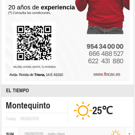
EL TIEMPO
Montequinto
25℃
Today
08/08/2026
09/08/2026
cielo claro
SUN