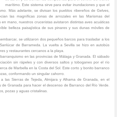
marítimo. Este sistema sirve para evitar inundaciones y que el
ismo. Más adelante, se divisan los pueblos ribereños de Gelves,
cian las magníficas zonas de arrozales en las Marismas del
 en mano, nuestros cruceristas avistaron distintas aves acuáticas
íble belleza paisajística de sus pinares y sus dunas móviles de
sembarcar, se utilizaron dos pequeños barcos para trasladar a los
Sanlúcar de Barrameda. La vuelta a Sevilla se hizo en autobús
res y restaurantes cercanos a la playa.
e barranquismo en las provincias de Málaga y Granada. El sábado
ciación sin rápeles y con diversos saltos y toboganes por el río
ca de Marbella en la Costa del Sol. Este corto y bonito barranco
Mozas, conformando un singular cahorro.
 a las Sierras de Tejeda, Almijara y Alhama de Granada, en el
 y de Granada para hacer el descenso de Barranco del Río Verde.
os, pozas y aguas cristalinas.