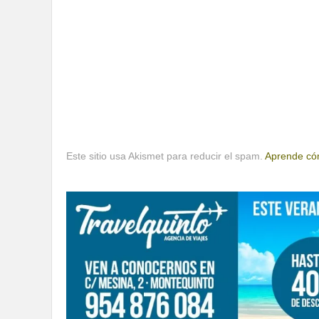
Este sitio usa Akismet para reducir el spam.
Aprende cóm