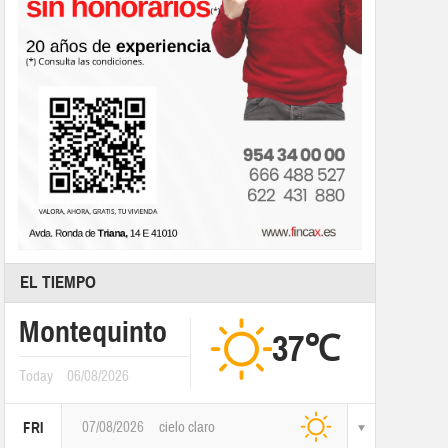
EL TIEMPO
Montequinto
37℃
Today
06/08/2026
07/08/2026
cielo claro
FRI