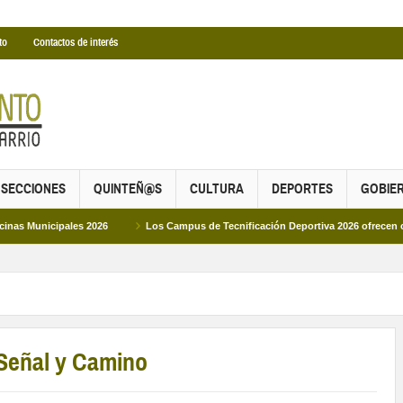
to
Contactos de interés
SECCIONES
QUINTEÑ@S
CULTURA
DEPORTES
GOBIE
pales 2026
Los Campus de Tecnificación Deportiva 2026 ofrecen cuatro propue
 Señal y Camino