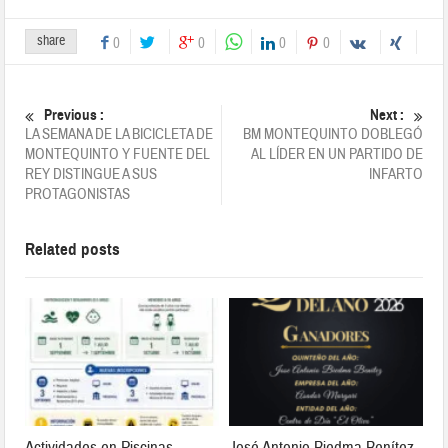
share
0
0
0
0
Previous :
Next :
LA SEMANA DE LA BICICLETA DE
BM MONTEQUINTO DOBLEGÓ
MONTEQUINTO Y FUENTE DEL
AL LÍDER EN UN PARTIDO DE
REY DISTINGUE A SUS
INFARTO
PROTAGONISTAS
Related posts
Actividades en Piscinas
José Antonio Biedma Benítez,