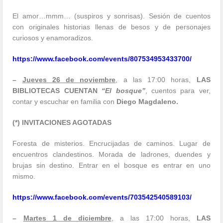
El amor…mmm… (suspiros y sonrisas). Sesión de cuentos
con originales historias llenas de besos y de personajes
curiosos y enamoradizos.
https://www.facebook.com/
events/807534953433700/
–
Jueves 26 de noviembre
, a las 17:00 horas,
LAS
BIBLIOTECAS CUENTAN
“El bosque”
, cuentos para ver,
contar y escuchar en familia con
Diego Magdaleno.
(*) INVITACIONES AGOTADAS
Foresta de misterios. Encrucijadas de caminos. Lugar de
encuentros clandestinos. Morada de ladrones, duendes y
brujas sin destino. Entrar en el bosque es entrar en uno
mismo.
https://www.facebook.com/
events/703542540589103/
–
Martes 1 de diciembre
, a las 17:00 horas,
LAS