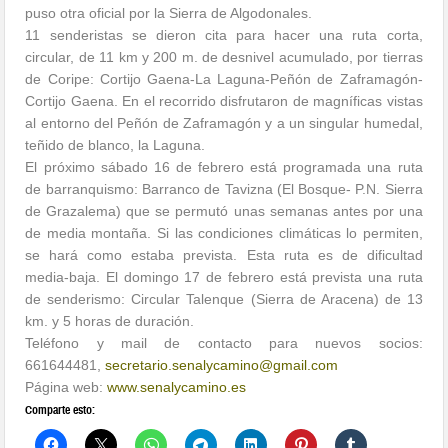
puso otra oficial por la Sierra de Algodonales.
11 senderistas se dieron cita para hacer una ruta corta,
circular, de 11 km y 200 m. de desnivel acumulado, por tierras
de Coripe: Cortijo Gaena-La Laguna-Peñón de Zaframagón-
Cortijo Gaena. En el recorrido disfrutaron de magníficas vistas
al entorno del Peñón de Zaframagón y a un singular humedal,
teñido de blanco, la Laguna.
El próximo sábado 16 de febrero está programada una ruta
de barranquismo: Barranco de Tavizna (El Bosque- P.N. Sierra
de Grazalema) que se permutó unas semanas antes por una
de media montaña. Si las condiciones climáticas lo permiten,
se hará como estaba prevista. Esta ruta es de dificultad
media-baja. El domingo 17 de febrero está prevista una ruta
de senderismo: Circular Talenque (Sierra de Aracena) de 13
km. y 5 horas de duración.
Teléfono y mail de contacto para nuevos socios:
661644481,
secretario.
senalycamino@gmail.com
Página web:
www.senalycamino.es
Comparte esto: