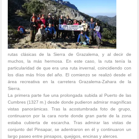
rutas clásicas de la Sierra de Grazalema, y al decir de
muchos, la más hermosa. En este caso, la ruta tenía la
particularidad de que era una ruta invernal, coincidiendo con
los días más fríos del año. El comienzo se realizó desde el
área recreativa en la carretera Grazalema-Zahara de la
Sierra.
La primera parte fue una prolongada subida al Puerto de las
Cumbres (1327 m.) desde donde pudieron admirar magníficas
vistas panorámicas. Tras la acostumbrada foto de grupo,
continuaron por la cara norte donde gran parte de la zona
estaba cubierta de escarcha. Tras admirar las vistas de
conjunto del Pinsapar, se adentraron en él y continuaron un
largo paseo entre pinsapos, quejigos, encinas y alerces.