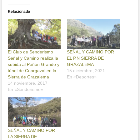
Relacionado
El Club de Senderismo
SEÑAL Y CAMINO POR
Señal y Camino realiza la
EL P.N SIERRA DE
subida al Peñón Grande y
GRAZALEMA
túnel de Coargazal en la
15 diciembre, 2021
Sierra de Grazalema
En «Deportes»
14 noviembre, 2017
En «Senderismo»
SEÑAL Y CAMINO POR
LA SIERRA DE