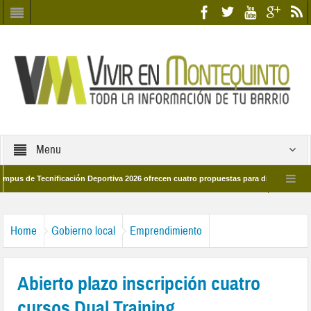
Menu
 Tecnificación Deportiva 2026 ofrecen cuatro propuestas para disfrutar del deport
día 28 de marzo por las calles del barrio
Candidatos/as entidad Quinteña 20
Home
Gobierno local
Emprendimiento
Abierto plazo inscripción cuatro
cursos Dual Training