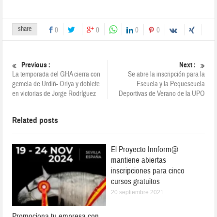
share
0
0
0
0
Previous :
Next :
La temporada del GHA cierra con
Se abre la inscripción para la
gemela de Urdiñ- Oriya y doblete
Escuela y la Pequescuela
en victorias de Jorge Rodríguez
Deportivas de Verano de la UPO
Related posts
El Proyecto Innform@
mantiene abiertas
inscripciones para cinco
cursos gratuitos
20 septiembre 2021
Promociona tu empresa con