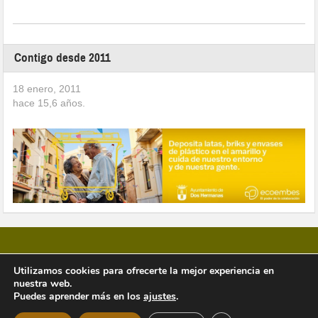
Contigo desde 2011
18 enero, 2011
hace
15,6
años.
Utilizamos cookies para ofrecerte la mejor experiencia en
nuestra web.
Copyright © 2026 Vivir en Montequinto Periódico Digital
Puedes aprender más en los
ajustes
.