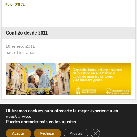
autonómica
Contigo desde 2011
18 enero, 2011
hace
15,6
años.
Utilizamos cookies para ofrecerte la mejor experiencia en
nuestra web.
Puedes aprender más en los
ajustes
.
Copyright © 2026 Vivir en Montequinto Periódico Digital
Cerrar el banner de 
Aceptar
Rechazar
Ajustes