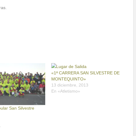
ras.
«1ª CARRERA SAN SILVESTRE DE
MONTEQUINTO»
13 diciembre, 2013
En «Atletismo»
ular San Silvestre
»