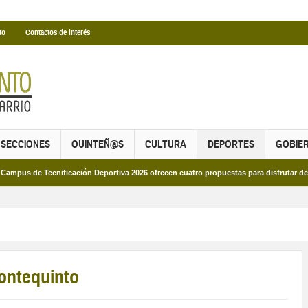
to
Contactos de interés
SECCIONES
QUINTEÑ@S
CULTURA
DEPORTES
GOBIE
e Tecnificación Deportiva 2026 ofrecen cuatro propuestas para disfrutar del depor
Montequinto