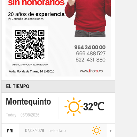
EL TIEMPO
Montequinto
32℃
Today
06/08/2026
07/08/2026
cielo claro
FRI