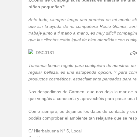
¿Cómo se compagina la puesta en marcha de una n
niñas pequeñas?
Ante todo, siempre tengo una premisa en mi mente «Si
que sin la ayuda de mi compañera Rocío Gómez, sería
trabaje junto a ti mano a mano, es muy difícil compagin
que las clientas están igual de bien atendidas con cualq
¿Qu
Tenemos bonos-regalo para cualquiera de nuestros de tr
regalar belleza, es una estupenda opción. Y para co
productos cosméticos, especialmente pensados para reg
Nos despedimos de Carmen, que nos deja la mar de rela
que vengáis a conocerla y aprovechéis para pasar una
Como siempre, os dejamos los datos de contacto y os 
podáis comprobar el ambiente tan relajante que se resp
C/ Hierbabuena N° 5, Local