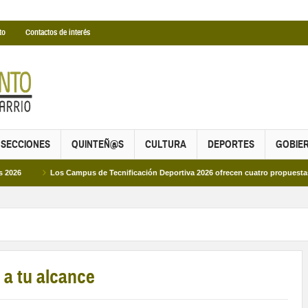
to
Contactos de interés
SECCIONES
QUINTEÑ@S
CULTURA
DEPORTES
GOBIE
Los Campus de Tecnificación Deportiva 2026 ofrecen cuatro propuestas para disfru
r a tu alcance