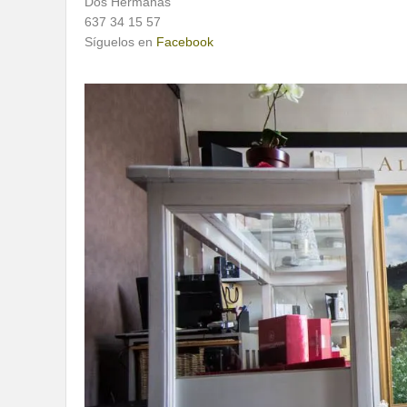
Dos Hermanas
637 34 15 57
Síguelos en
Facebook
1
2
3
4
5
6
7
8
9
10
11
12
13
14
15