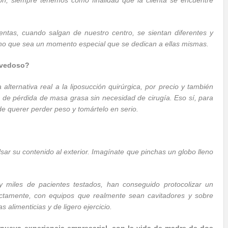
ción, siempre tenemos como finalidad que la clienta se encuentre
entas, cuando salgan de nuestro centro, se sientan diferentes y
ino que sea un momento especial que se dedican a ellas mismas.
novedoso?
alternativa real a la liposucción quirúrgica, por precio y también
 de pérdida de masa grasa sin necesidad de cirugía. Eso sí, para
de querer perder peso y tomártelo en serio.
sar su contenido al exterior. Imagínate que pinchas un globo lleno
 y miles de pacientes testados, han conseguido protocolizar un
rectamente, con equipos que realmente sean cavitadores y sobre
s alimenticias y de ligero ejercicio.