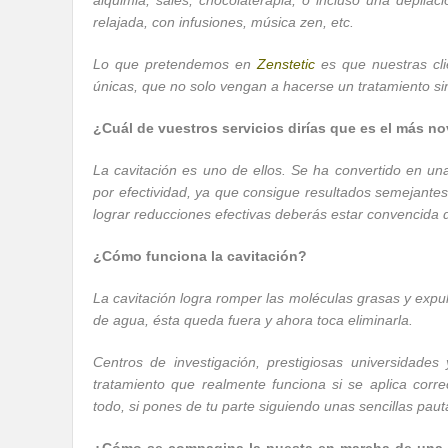
alquimia, sales, chocolaterápia, o incluso una depila
relajada, con infusiones, música zen, etc.
Lo que pretendemos en
Zenstetic
es que nuestras cli
únicas, que no solo vengan a hacerse un tratamiento s
¿Cuál de vuestros servicios dirías que es el más 
La cavitación es uno de ellos. Se ha convertido en una 
por efectividad, ya que consigue resultados semejantes
lograr reducciones efectivas deberás estar convencida 
¿Cómo funciona la cavitación?
La cavitación logra romper las moléculas grasas y expul
de agua, ésta queda fuera y ahora toca eliminarla.
Centros de investigación, prestigiosas universidades
tratamiento que realmente funciona si se aplica cor
todo, si pones de tu parte siguiendo unas sencillas pauta