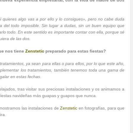
ueva experiencia empresarial, con la vida de madre de dos
 quieres algo vas a por ello y lo consigues», pero no cabe duda
 del todo imposible. Sin lugar a dudas, sin un buen equipo que
arlo todo. En este sentido es importante contar con ella, porque sé
uiera de las dos.
e nos tiene
Zenstetic
preparado para estas fiestas?
atamientos, ya sean para ellas o para ellos, por lo que este año,
mplementar los tratamientos, también tenemos toda una gama de
alar en estas fechas.
jados, tras visitar sus preciosas instalaciones y os animamos a
 fiestas navideñas más guapas y guapos que nunca.
mostramos las instalaciones de
Zenstetic
en fotografías, para que
ira.