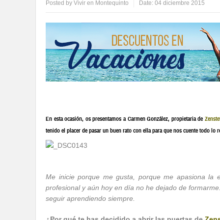
Posted by
Vivir en Montequinto
Date:
04 diciembre 2015
En esta ocasión, os presentamos a Carmen González, propietaria de
Zenste
tenido el placer de pasar un buen rato con ella para que nos cuente todo lo 
Me inicie porque me gusta, porque me apasiona la 
profesional y aún hoy en día no he dejado de formarme.
seguir aprendiendo siempre.
¿Por qué te has decidido a abrir las puertas de
Zens