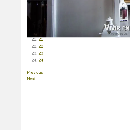
16
17
18
19
20
21
22
23
24
Previous
Next