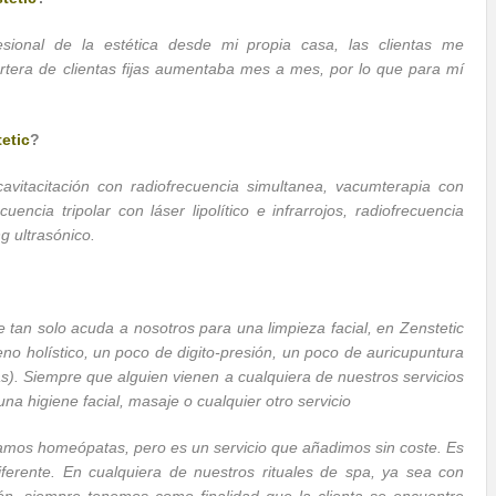
ional de la estética desde mi propia casa, las clientas me
tera de clientas fijas aumentaba mes a mes, por lo que para mí
etic
?
vitacitación con radiofrecuencia simultanea, vacumterapia con
uencia tripolar con láser lipolítico e infrarrojos, radiofrecuencia
ng ultrasónico.
e tan solo acuda a nosotros para una limpieza facial, en Zenstetic
eno holístico, un poco de digito-presión, un poco de auricupuntura
s). Siempre que alguien vienen a cualquiera de nuestros servicios
na higiene facial, masaje o cualquier otro servicio
amos homeópatas, pero es un servicio que añadimos sin coste. Es
iferente. En cualquiera de nuestros rituales de spa, ya sea con