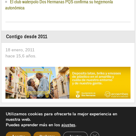
El club waterpolo Dos Hermanas PQS confirma su hegemonía
autonómica
Contigo desde 2011
18 enero, 2011
hace
15,6
años.
Utilizamos cookies para ofrecerte la mejor experiencia en
nuestra web.
Puedes aprender más en los
ajustes
.
Copyright © 2026 Vivir en Montequinto Periódico Digital
Cerrar el banner de 