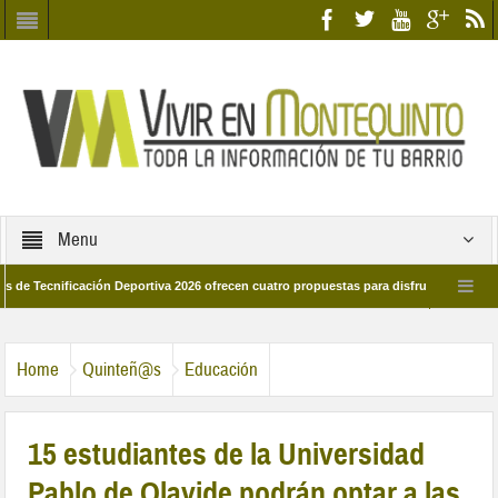
Menu
nificación Deportiva 2026 ofrecen cuatro propuestas para disfrutar del deporte est
8 de marzo por las calles del barrio
Candidatos/as entidad Quinteña 2026
Home
Quinteñ@s
Educación
15 estudiantes de la Universidad
Pablo de Olavide podrán optar a las