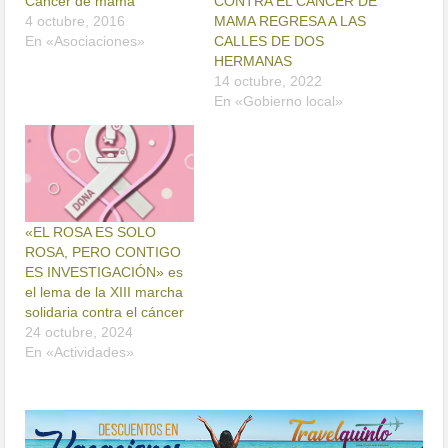
Cáncer de mama
CONTRA EL CÁNCER DE
4 octubre, 2016
MAMA REGRESA A LAS
En «Asociaciones»
CALLES DE DOS
HERMANAS
14 octubre, 2022
En «Gobierno local»
«EL ROSA ES SOLO
ROSA, PERO CONTIGO
ES INVESTIGACIÓN» es
el lema de la XIII marcha
solidaria contra el cáncer
24 octubre, 2024
En «Actividades»