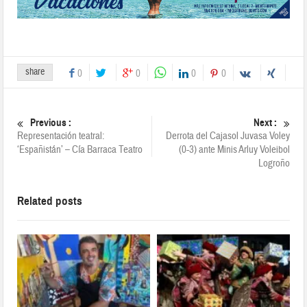
share
0
0
0
0
Previous :
Next :
Representación teatral:
Derrota del Cajasol Juvasa Voley
‘Españistán’ – Cía Barraca Teatro
(0-3) ante Minis Arluy Voleibol
Logroño
Related posts