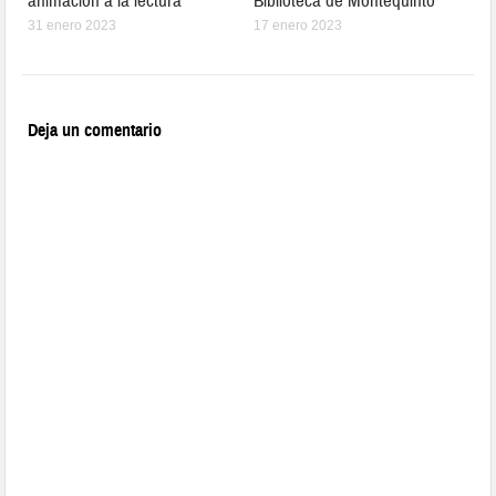
animación a la lectura
Biblioteca de Montequinto
31 enero 2023
17 enero 2023
Deja un comentario