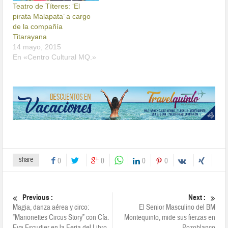
Teatro de Títeres: ‘El
pirata Malapata’ a cargo
de la compañía
Titarayana
14 mayo, 2015
En «Centro Cultural MQ.»
share
0
0
0
0
Previous :
Next :
Magia, danza aérea y circo:
El Senior Masculino del BM
“Marionettes Circus Story” con Cía.
Montequinto, mide sus fierzas en
Eva Escudier en la Feria del Libro
Pozoblanco