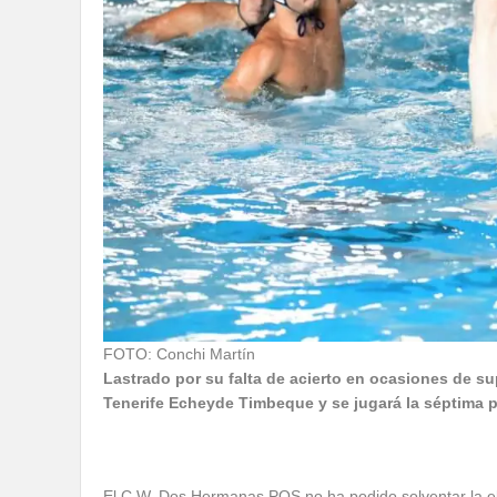
FOTO: Conchi Martín
Lastrado por su falta de acierto en ocasiones de su
Tenerife Echeyde Timbeque y se jugará la séptima pla
El C.W. Dos Hermanas PQS no ha podido solventar la eli