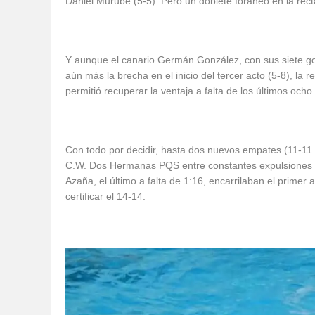
Daniel Murube (5-5). Pero un doblete foráneo en la recta
Y aunque el canario Germán González, con sus siete go
aún más la brecha en el inicio del tercer acto (5-8), la 
permitió recuperar la ventaja a falta de los últimos ocho
Con todo por decidir, hasta dos nuevos empates (11-11 y 
C.W. Dos Hermanas PQS entre constantes expulsiones vi
Azaña, el último a falta de 1:16, encarrilaban el primer
certificar el 14-14.