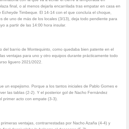
aza final, o al menos dejarla encarrilada tras empatar en casa en
ife Echeyde Timbeque. El 14-14 con el que concluía el choque,
es de uno de más de los locales (3/13), deja todo pendiente para
 a partir de las 14:00 hora insular.
ico del barrio de Montequinto, como quedaba bien patente en el
as ventajas para uno y otro equipos durante prácticamente todo
 curso liguero 2021/2022.
e un espejismo. Porque a los tantos iniciales de Pablo Gomes e
er las tablas (2-2). Y el posterior gol de Nacho Fernández
el primer acto con empate (3-3).
s primeras ventajas, contrarrestadas por Nacho Azaña (4-4) y