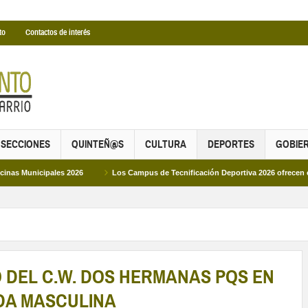
to
Contactos de interés
SECCIONES
QUINTEÑ@S
CULTURA
DEPORTES
GOBIE
 2026
Los Campus de Tecnificación Deportiva 2026 ofrecen cuatro propuestas 
O DEL C.W. DOS HERMANAS PQS EN
NDA MASCULINA