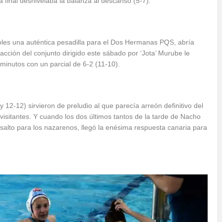
 final desnivelaba la balanza al descanso (5-7).
les una auténtica pesadilla para el Dos Hermanas PQS, abría
reacción del conjunto dirigido este sábado por ‘Jota’ Murube le
 minutos con un parcial de 6-2 (11-10).
12-12) sirvieron de preludio al que parecía arreón definitivo del
sitantes. Y cuando los dos últimos tantos de la tarde de Nacho
 asalto para los nazarenos, llegó la enésima respuesta canaria para