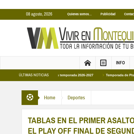
08 agosto, 2026
Quienes somos…
Publicidad
Contac
INFO
ÚLTIMAS NOTICIAS
biertas Municipales temporada 2026-2027
Temporada de Piscinas Municipales
pe VI en la primera visita oficial del monarca al Ayuntamiento
Home
Deportes
TABLAS EN EL PRIMER ASALT
EL PLAY OFF FINAL DE SEGU