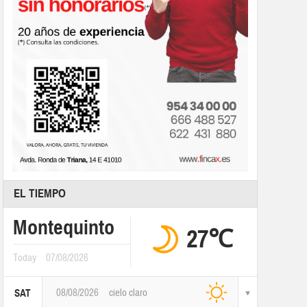
EL TIEMPO
Montequinto
27℃
Today
07/08/2026
08/08/2026
cielo claro
SAT