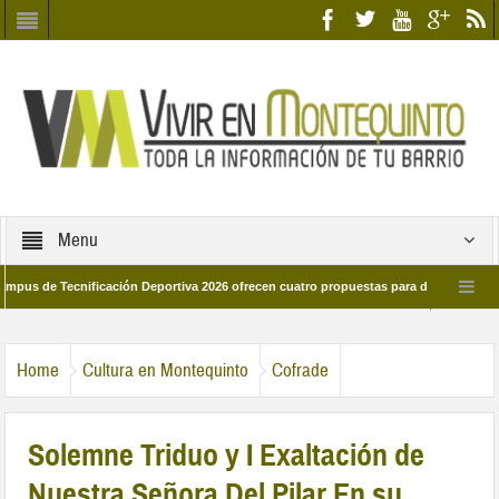
Menu
e Tecnificación Deportiva 2026 ofrecen cuatro propuestas para disfrutar del depor
 día 28 de marzo por las calles del barrio
Candidatos/as entidad Quinteña 2
Home
Cultura en Montequinto
Cofrade
Solemne Triduo y I Exaltación de
Nuestra Señora Del Pilar En su