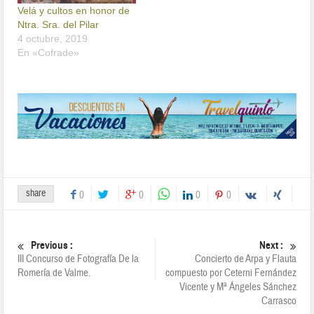
Velá y cultos en honor de
Ntra. Sra. del Pilar
4 octubre, 2019
En «Cofrade»
share
0
0
0
0
Previous :
Next :
III Concurso de Fotografía De la
Concierto de Arpa y Flauta
Romería de Valme.
compuesto por Ceterni Fernández
Vicente y Mª Ángeles Sánchez
Carrasco