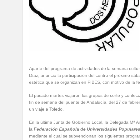
Aparte del programa de actividades de la semana cultur
Díaz, anunció la participación del centro el próximo sáb
estética que se organizan en FIBES, con motivo de la f
El pasado martes viajaron los grupos de corte y confecci
fin de semana del puente de Andalucía, del 27 de febre
un viaje a Toledo.
En la última Junta de Gobierno Local, la Delegada Mª A
la
Federación Española de Universidades Populare
mediante el cual se subvencionan los siguientes progr