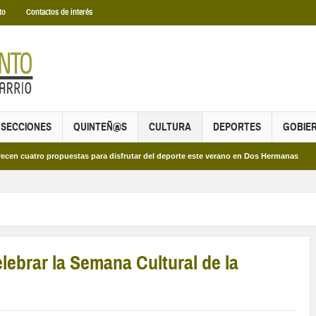
to
Contactos de interés
SECCIONES
QUINTEÑ@S
CULTURA
DEPORTES
GOBIE
o propuestas para disfrutar del deporte este verano en Dos Hermanas
Más de 
lebrar la Semana Cultural de la