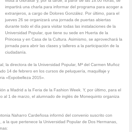
visita a Gibraltar y, por la tarde, a partir de las 18:00 horas, se
impartirá una charla para informar del programa para acoger a
extranjeros, a cargo de Dolores González. Por último, para el
jueves 26 se organizará una jornada de puertas abiertas
durante todo el día para visitar todas las instalaciones de la
Universidad Popular, que tiene su sede en Huerta de la
Princesa y en Casa de la Cultura. Asimismo, se aprovechará la
jornada para abrir las clases y talleres a la participación de la
ciudadanía.
al, la directora de la Universidad Popular, Mª del Carmen Muñoz
ado 14 de febrero en los cursos de peluquería, maquillaje y
eria «Expobelleza 2015».
ón a Madrid a la Feria de la Fashion Week. Y, por último, para el
ro al 1 de marzo, el alumnado de inglés de Monequinto organiza
ntonia Naharro Cardeñosa informó del convenio suscrito con
s
, a la que pertenece la Universidad Popular de Dos Hermanas,
amas: