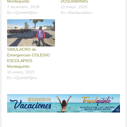
Montequinto
DOSURBANAS.
7 diciembre, 2018
22 mayo, 2020
En «Quinteñ@s»
En «Destacadas»
SIMULACRO de
Emergencias COLEGIO
ESCOLAPIOS
Montequinto
16 enero, 2019
En «Quinteñ@s»