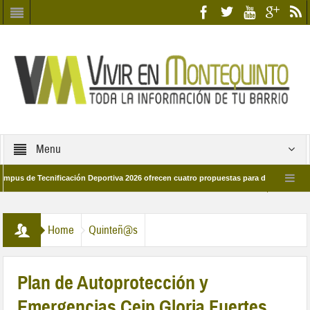
Menu
e Tecnificación Deportiva 2026 ofrecen cuatro propuestas para disfrutar del deport
día 28 de marzo por las calles del barrio
Candidatos/as entidad Quinteña 20
Home
Quinteñ@s
Plan de Autoprotección y
Emergencias Ceip Gloria Fuertes