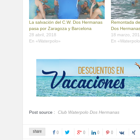
La salvación del C.W. Dos Hermanas
Remontada de 
pasa por Zaragoza y Barcelona
Dos Hermanas
28 abril, 2018
18 marzo, 201
En «Waterpolo»
En «Waterpol
Post source :
Club Waterpolo Dos Hermanas
share
0
0
0
0