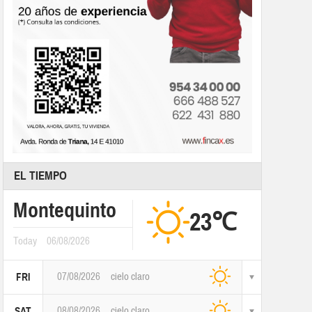
EL TIEMPO
Montequinto
23℃
Today
06/08/2026
07/08/2026
cielo claro
FRI
08/08/2026
cielo claro
SAT