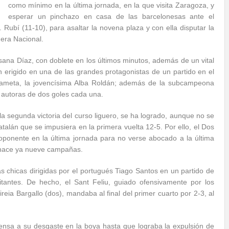
como mínimo en la última jornada, en la que visita Zaragoza, y
esperar un pinchazo en casa de las barcelonesas ante el
Rubí (11-10), para asaltar la novena plaza y con ella disputar la
era Nacional.
ana Díaz, con doblete en los últimos minutos, además de un vital
n erigido en una de las grandes protagonistas de un partido en el
rdameta, la jovencísima Alba Roldán; además de la subcampeona
 autoras de dos goles cada una.
 la segunda victoria del curso liguero, se ha logrado, aunque no se
atalán que se impusiera en la primera vuelta 12-5. Por ello, el Dos
oponente en la última jornada para no verse abocado a la última
e hace ya nueve campañas.
s chicas dirigidas por el portugués Tiago Santos en un partido de
itantes. De hecho, el Sant Feliu, guiado ofensivamente por los
reia Bargallo (dos), mandaba al final del primer cuarto por 2-3, al
nsa a su desgaste en la boya hasta que lograba la expulsión de