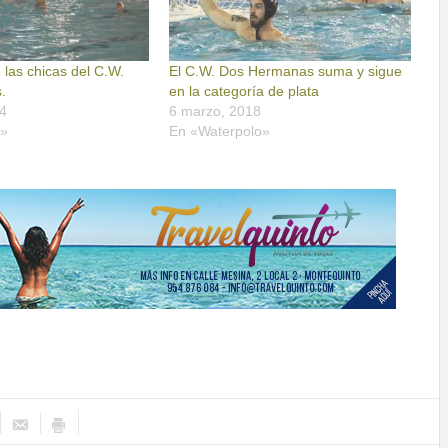
las chicas del C.W.
El C.W. Dos Hermanas suma y sigue
.
en la categoría de plata
4
6 marzo, 2018
o»
En «Waterpolo»