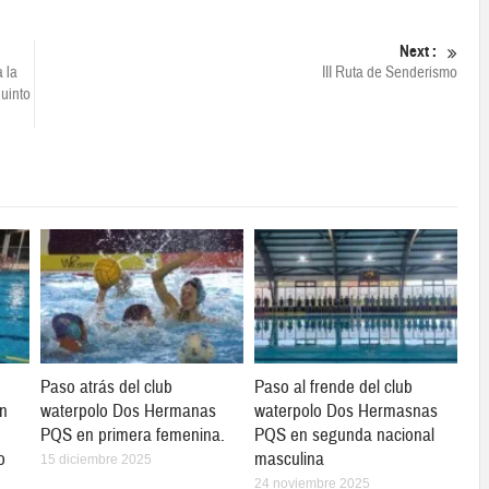
Next :
 la
III Ruta de Senderismo
Quinto
Paso atrás del club
Paso al frende del club
en
waterpolo Dos Hermanas
waterpolo Dos Hermasnas
PQS en primera femenina.
PQS en segunda nacional
o
masculina
15 diciembre 2025
24 noviembre 2025