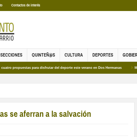
to
Contactos de interés
SECCIONES
QUINTEÑ@S
CULTURA
DEPORTES
GOBIE
opuestas para disfrutar del deporte este verano en Dos Hermanas
Más de dos 
s se aferran a la salvación