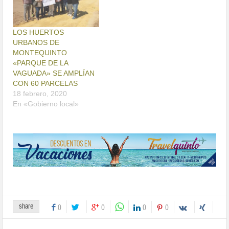
LOS HUERTOS
URBANOS DE
MONTEQUINTO
«PARQUE DE LA
VAGUADA» SE AMPLÍAN
CON 60 PARCELAS
18 febrero, 2020
En «Gobierno local»
share
0
0
0
0