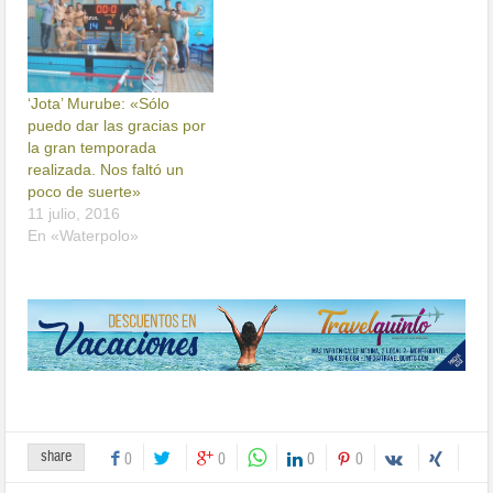
‘Jota’ Murube: «Sólo
puedo dar las gracias por
la gran temporada
realizada. Nos faltó un
poco de suerte»
11 julio, 2016
En «Waterpolo»
share
0
0
0
0