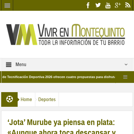
Menu
icación Deportiva 2026 ofrecen cuatro propuestas para disfrutar del deporte este 
e marzo por las calles del barrio
Candidatos/as entidad Quinteña 2026
Home
Deportes
‘Jota’ Murube ya piensa en plata:
«Aunque ahora toca descansar y