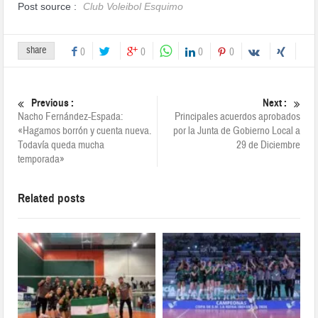
Post source :
Club Voleibol Esquimo
share
0
0
0
0
Previous :
Next :
Nacho Fernández-Espada:
Principales acuerdos aprobados
«Hagamos borrón y cuenta nueva.
por la Junta de Gobierno Local a
Todavía queda mucha
29 de Diciembre
temporada»
Related posts