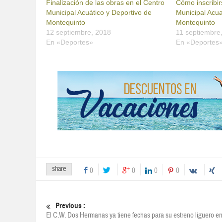
Finalización de las obras en el Centro
Cómo inscribir
Municipal Acuático y Deportivo de
Municipal Acua
Montequinto
Montequinto
12 septiembre, 2018
11 septiembre
En «Deportes»
En «Deportes
share
0
0
0
0
Previous :
El C.W. Dos Hermanas ya tiene fechas para su estreno liguero en