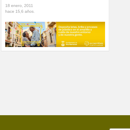
18 enero, 2011
hace
15,6
años.