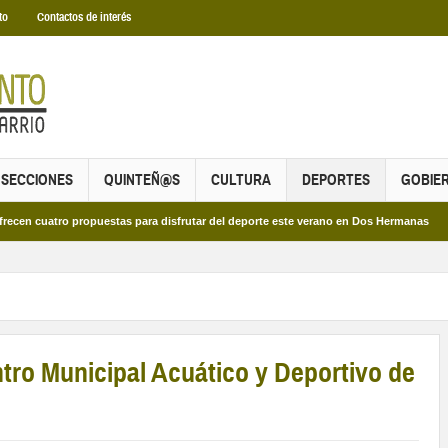
to
Contactos de interés
SECCIONES
QUINTEÑ@S
CULTURA
DEPORTES
GOBIE
tro propuestas para disfrutar del deporte este verano en Dos Hermanas
Más d
ntro Municipal Acuático y Deportivo de