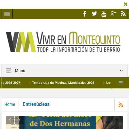
Menu
26-2027
Temporada de Piscinas Municipales 2026
Los Campus de Tecnif
a 2026
La hermanadad Humildad y Pilar de Montequinto procesionará el día 28 d
Entrenúcleos
Home