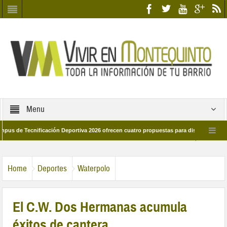
Menu
Tecnificación Deportiva 2026 ofrecen cuatro propuestas para disfrutar del deporte
a 28 de marzo por las calles del barrio
Candidatos/as entidad Quinteña 202
Home
Deportes
Waterpolo
El C.W. Dos Hermanas acumula
éxitos de cantera