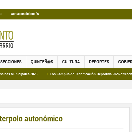
to
Contactos de interés
SECCIONES
QUINTEÑ@S
CULTURA
DEPORTES
GOBIE
ipales 2026
Los Campus de Tecnificación Deportiva 2026 ofrecen cuatro prop
terpolo autonómico