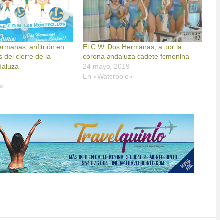
rmanas, anfitrión en
El C.W. Dos Hermanas, a por la
 del cierre de la
corona andaluza cadete femenina
daluza
24 mayo, 2019
En «Waterpolo»
o»