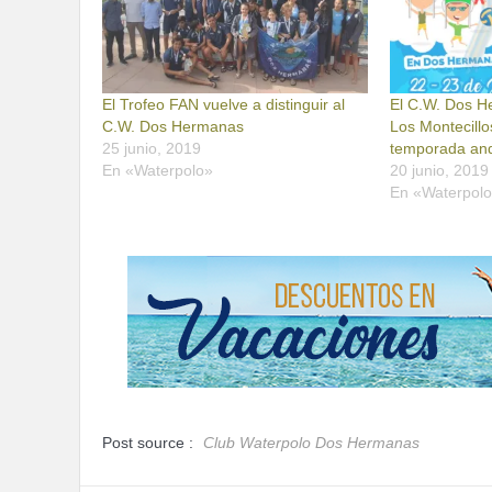
El Trofeo FAN vuelve a distinguir al
El C.W. Dos He
C.W. Dos Hermanas
Los Montecillos
25 junio, 2019
temporada an
En «Waterpolo»
20 junio, 2019
En «Waterpol
Post source :
Club Waterpolo Dos Hermanas