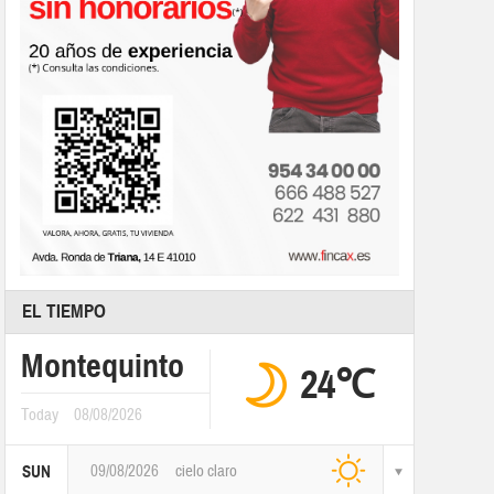
EL TIEMPO
Montequinto
24℃
Today
08/08/2026
09/08/2026
cielo claro
SUN