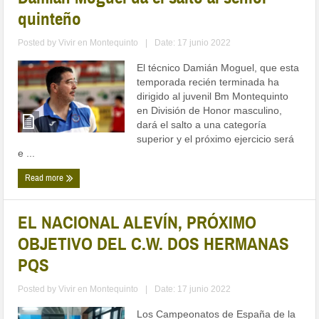
quinteño
Posted by
Vivir en Montequinto
|
Date: 17 junio 2022
El técnico Damián Moguel, que esta
temporada recién terminada ha
dirigido al juvenil Bm Montequinto
en División de Honor masculino,
dará el salto a una categoría
superior y el próximo ejercicio será
e ...
Read more
EL NACIONAL ALEVÍN, PRÓXIMO
OBJETIVO DEL C.W. DOS HERMANAS
PQS
Posted by
Vivir en Montequinto
|
Date: 17 junio 2022
Los Campeonatos de España de la