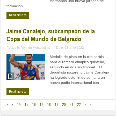
Hermanas una nueva jornada de
formación. ...
Read more
Jaime Canalejo, subcampeón de la
Copa del Mundo de Belgrado
Posted by
Vivir en Montequinto
|
Date: 03 junio 2022
Medalla de plata en la cita serbia
para el remero olímpico quinteño,
segundo en dos sin timonel. El
deportista nazareno Jaime Canalejo
ha logrado este fin de semana un
nuevo podio internacional con ...
Read more
«
‹
14
15
16
17
18
19
20
21
22
›
»