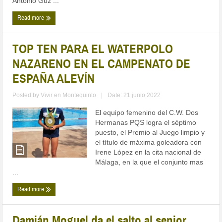
Antonio Guz ...
Read more
TOP TEN PARA EL WATERPOLO
NAZARENO EN EL CAMPENATO DE
ESPAÑA ALEVÍN
Posted by
Vivir en Montequinto
|
Date: 21 junio 2022
El equipo femenino del C.W. Dos
Hermanas PQS logra el séptimo
puesto, el Premio al Juego limpio y
el título de máxima goleadora con
Irene López en la cita nacional de
Málaga, en la que el conjunto mas
...
Read more
Damián Moguel da el salto al senior