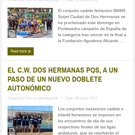
Posted by
Vivir en Montequinto
|
Date: 13 junio 2022
El conjunto cadete femenino BMM5
Surjet Ciudad de Dos Hermanas se
ha proclamado este domingo en
Pontevedra campeón de España de
la categoría tras vencer en la final a
la Fundación Agustinos Alicante. ...
Read more
EL C.W. DOS HERMANAS PQS, A UN
PASO DE UN NUEVO DOBLETE
AUTONÓMICO
Posted by
Vivir en Montequinto
|
Date: 09 junio 2022
Los conjuntos nazarenos cadete e
infantil femeninos se imponen en
los encuentros de ida de sus
respectivas finales de las ligas
andaluzas, que se resolverán el